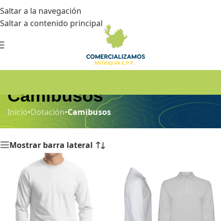
Saltar a la navegación
Saltar a contenido principal
Camibusos
Inicio
•
Dotación
•
Camibusos
Mostrar barra lateral