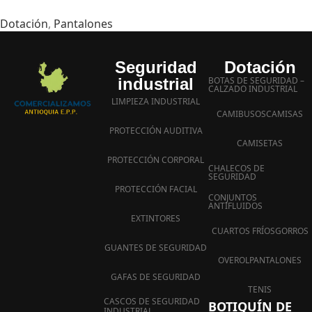
Dotación
,
Pantalones
Seguridad
Dotación
industrial
BOTAS DE SEGURIDAD –
CALZADO INDUSTRIAL
LIMPIEZA INDUSTRIAL
CAMIBUSOS
CAMISAS
PROTECCIÓN AUDITIVA
CAMISETAS
PROTECCIÓN CORPORAL
CHALECOS DE
SEGURIDAD
PROTECCIÓN FACIAL
CONJUNTOS
ANTIFLUIDOS
EXTINTORES
CUARTOS FRÍOS
GORROS
GUANTES DE SEGURIDAD
OVEROL
PANTALONES
GAFAS DE SEGURIDAD
TENIS
CASCOS DE SEGURIDAD
BOTIQUÍN DE
INDUSTRIAL