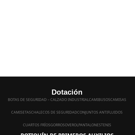
s
Experiencia más
Atención
os
de 20 años
inmediata a sus
inquietudes
Dotación
BOTAS DE SEGURIDAD – CALZADO INDUSTRIAL
CAMIBUSOS
CAMISAS
CAMISETAS
CHALECOS DE SEGURIDAD
CONJUNTOS ANTIFLUIDOS
CUARTOS FRÍOS
GORROS
OVEROL
PANTALONES
TENIS