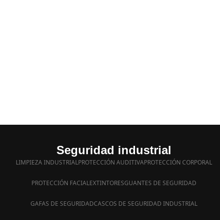
Entrega
Manejamos lo
inmediata a
mejores preci
domicilio
Seguridad industrial
LIMPIEZA INDUSTRIAL
PROTECCIÓN AUDITIVA
PROTECCIÓN CORPORAL
PROTECCIÓN FACIAL
EXTINTORES
GUANTES DE SEGURIDAD
GAFAS DE SEGURIDAD
CASCOS DE SEGURIDAD INDUSTRIAL