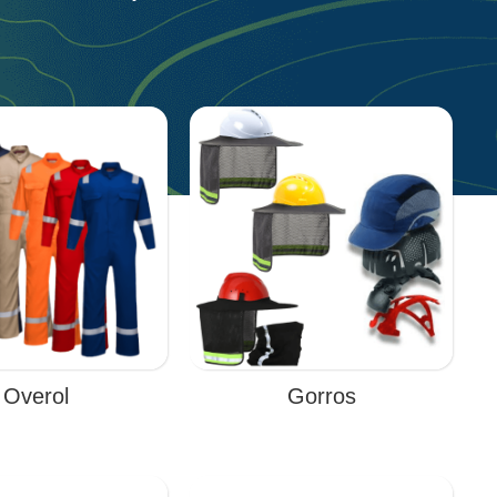
Overol
Gorros