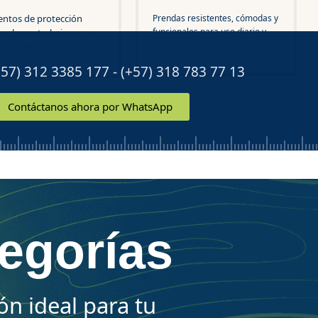
entos de protección
Prendas resistentes, cómodas y
funcionales para uso diario y
nal para trabajo seguro
corporativo.
ferentes sectores.
7) 312 3385 177 - (+57) 318 783 77 13
Contáctanos ahora por WhatsApp
tegorías
ón ideal para tu