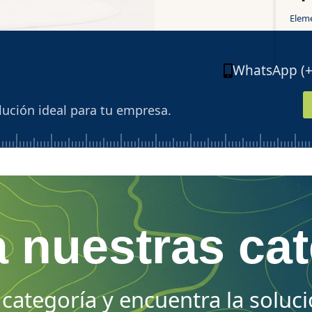
Elem
perso
en di
WhatsApp (+5
lución ideal para tu empresa.
 nuestras ca
categoría y encuentra la soluci