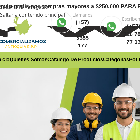
nvío gratis
por compras mayores a $250.000 PA
Saltar a la navegación
Saltar a contenido principal
Llámanos
Escríbe
(+57)
(+57
312
318 7
3385
77 1
177
nicio
Quienes Somos
Catalogo De Productos
Categorias
Por 