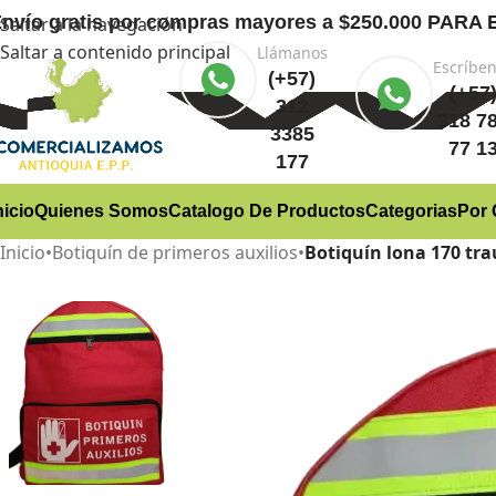
nvío gratis
por compras mayores a $250.000 PA
Saltar a la navegación
Saltar a contenido principal
Llámanos
Escríbe
(+57)
(+57
312
318 7
3385
77 1
177
nicio
Quienes Somos
Catalogo De Productos
Categorias
Por 
Inicio
•
Botiquín de primeros auxilios
•
Botiquín lona 170 tr