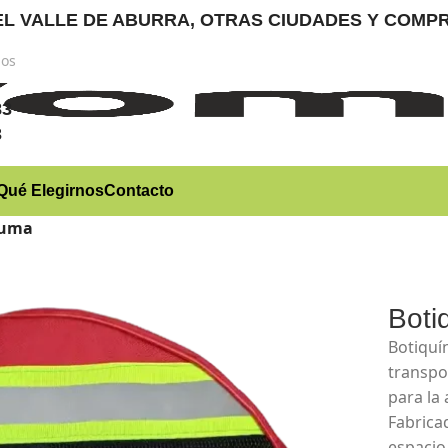
RA EL VALLE DE ABURRA, OTRAS CIUDADES Y CO
nos
)
83
3
Qué Elegirnos
Contacto
auma
Boti
Botiquí
transpo
para la 
Fabrica
espacio