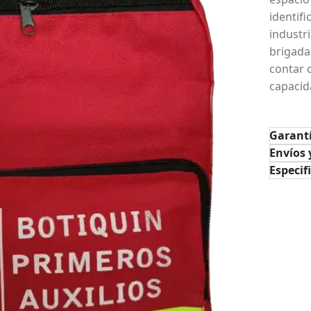
identif
industr
brigada
contar 
capacid
Garant
Envíos 
Especif