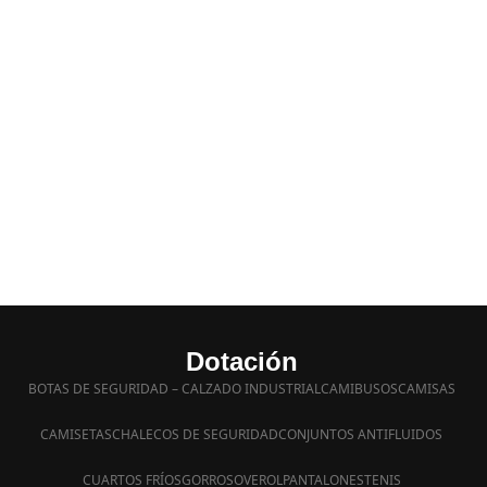
Dotación
BOTAS DE SEGURIDAD – CALZADO INDUSTRIAL
CAMIBUSOS
CAMISAS
CAMISETAS
CHALECOS DE SEGURIDAD
CONJUNTOS ANTIFLUIDOS
CUARTOS FRÍOS
GORROS
OVEROL
PANTALONES
TENIS