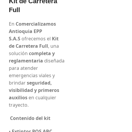
Kit de Carretera
Full
En
Comercializamos
Antioquia EPP
S.A.S
ofrecemos el
Kit
de Carretera Full
, una
solución
completa y
reglamentaria
diseñada
para atender
emergencias viales y
brindar
seguridad,
visibilidad y primeros
auxilios
en cualquier
trayecto.
Contenido del kit
•
Extintor PQS ABC