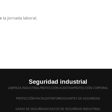
 la jornada laboral.
Seguridad industrial
LIMPIEZA INDUSTRIAL
PROTECCIÓN AUDITIVA
PROTECCIÓN CORPORAL
PROTECCIÓN FACIAL
EXTINTORES
GUANTES DE SEGURIDAD
GAFAS DE SEGURIDAD
CASCOS DE SEGURIDAD INDUSTRIAL