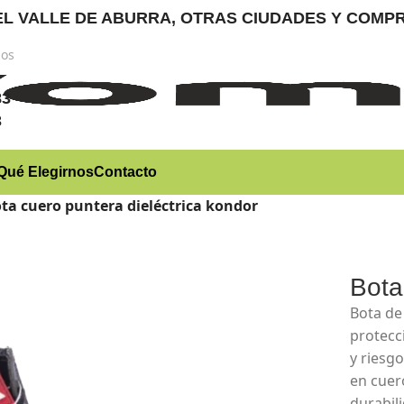
RA EL VALLE DE ABURRA, OTRAS CIUDADES Y CO
nos
)
83
3
Qué Elegirnos
Contacto
ta cuero puntera dieléctrica kondor
Bota
Bota de
protecc
y riesg
en cuero
durabil