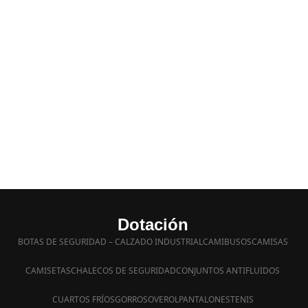
Dotación
BOTAS DE SEGURIDAD – CALZADO INDUSTRIAL
CAMIBUSOS
CAMISAS
CAMISETAS
CHALECOS DE SEGURIDAD
CONJUNTOS ANTIFLUIDOS
CUARTOS FRÍOS
GORROS
OVEROL
PANTALONES
TENIS