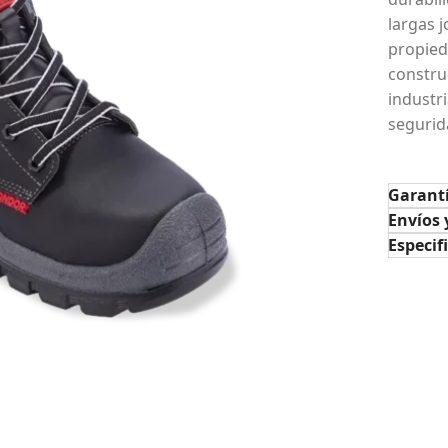
largas 
propied
constru
industr
segurid
Garant
Envíos 
Especif