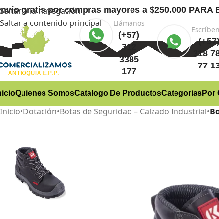
nvío gratis
por compras mayores a $250.000 PA
Saltar a la navegación
Saltar a contenido principal
Llámanos
Escríbe
(+57)
(+57
312
318 7
3385
77 1
177
nicio
Quienes Somos
Catalogo De Productos
Categorias
Por 
Inicio
•
Dotación
•
Botas de Seguridad – Calzado Industrial
•
Bo