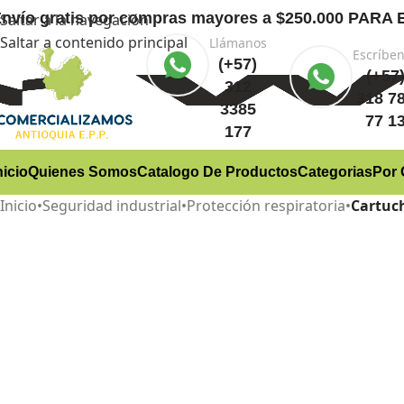
nvío gratis
por compras mayores a $250.000 PA
Saltar a la navegación
Saltar a contenido principal
Llámanos
Escríbe
(+57)
(+57
312
318 7
3385
77 1
177
nicio
Quienes Somos
Catalogo De Productos
Categorias
Por 
Inicio
•
Seguridad industrial
•
Protección respiratoria
•
Cartuc