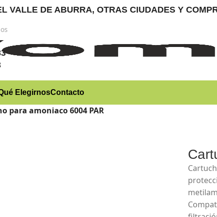
RA EL VALLE DE ABURRA, OTRAS CIUDADES Y CO
nos
)
83
3
Qué Elegirnos
Contacto
ho para amoniaco 6004 PAR
Cart
Cartuch
protecc
metilam
Compati
filtrac