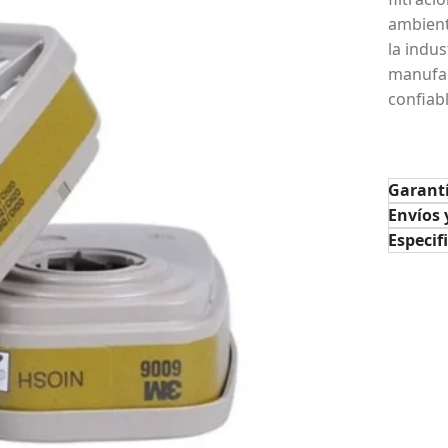
ambient
la indu
manufac
confiab
Garant
Envíos 
Especif