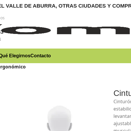
RA EL VALLE DE ABURRA, OTRAS CIUDADES Y CO
nos
)
83
3
Qué Elegirnos
Contacto
ergonómico
Cint
Cinturó
estabil
levanta
ajustabl
muscula