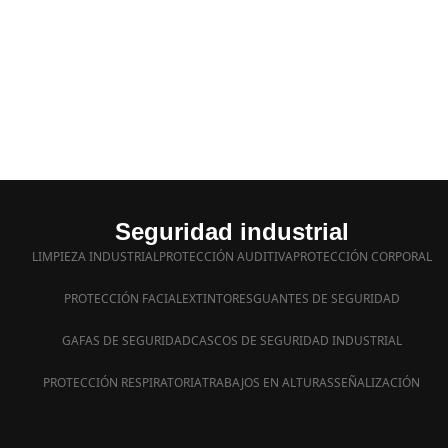
Seguridad industrial
LIMPIEZA INDUSTRIAL
PROTECCIÓN AUDITIVA
PROTECCIÓN CORPORAL
PROTECCIÓN FACIAL
EXTINTORES
GUANTES DE SEGURIDAD
GAFAS DE SEGURIDAD
CASCOS DE SEGURIDAD INDUSTRIAL
PROTECCIÓN RESPIRATORIA
TRABAJOS EN ALTURAS
SEÑALIZACIÓN