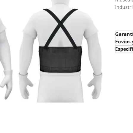
industr
Garant
Envíos 
Especif