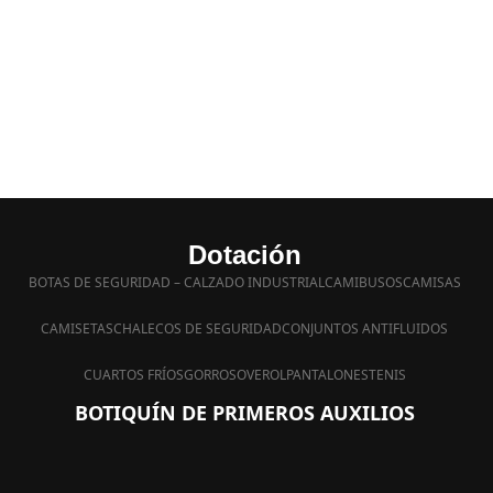
Dotación
BOTAS DE SEGURIDAD – CALZADO INDUSTRIAL
CAMIBUSOS
CAMISAS
CAMISETAS
CHALECOS DE SEGURIDAD
CONJUNTOS ANTIFLUIDOS
CUARTOS FRÍOS
GORROS
OVEROL
PANTALONES
TENIS
BOTIQUÍN DE PRIMEROS AUXILIOS