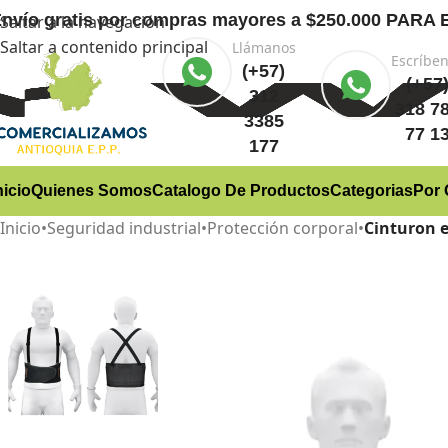
nvío gratis
por compras mayores a $250.000 PA
Saltar a la navegación
Saltar a contenido principal
Llámanos
Escríbe
(+57)
(+57
312
318 7
3385
77 1
177
nicio
Quienes Somos
Catalogo De Productos
Categorias
Por 
Inicio
•
Seguridad industrial
•
Protección corporal
•
Cinturon 