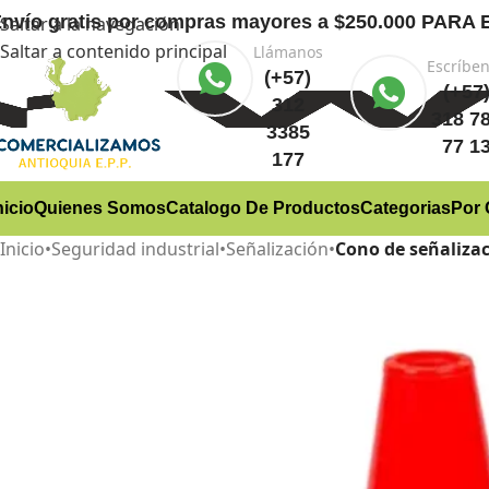
nvío gratis
por compras mayores a $250.000 PA
Saltar a la navegación
Saltar a contenido principal
Llámanos
Escríbe
(+57)
(+57
312
318 7
3385
77 1
177
nicio
Quienes Somos
Catalogo De Productos
Categorias
Por 
Inicio
•
Seguridad industrial
•
Señalización
•
Cono de señaliza