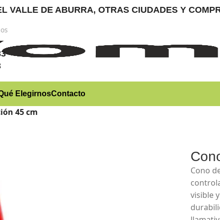
RA EL VALLE DE ABURRA, OTRAS CIUDADES Y CO
nos
)
83
3
Qué Elegirnos
Contacto
ción 45 cm
Cono
Cono de
control
visible 
durabili
llamati