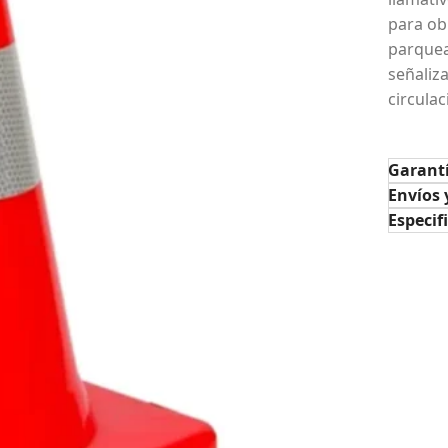
para ob
parquea
señaliz
circula
Garant
Envíos 
Especif