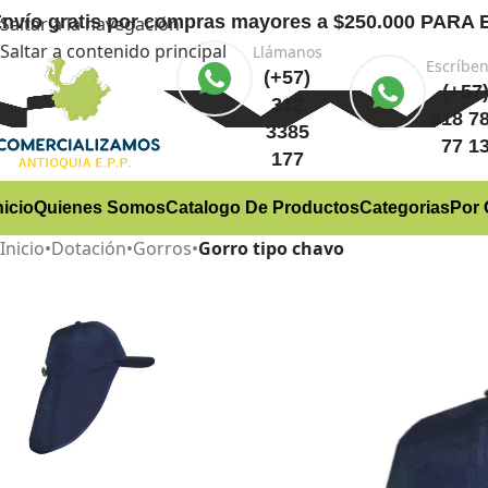
nvío gratis
por compras mayores a $250.000 PA
Saltar a la navegación
Saltar a contenido principal
Llámanos
Escríbe
(+57)
(+57
312
318 7
3385
77 1
177
nicio
Quienes Somos
Catalogo De Productos
Categorias
Por 
Inicio
•
Dotación
•
Gorros
•
Gorro tipo chavo