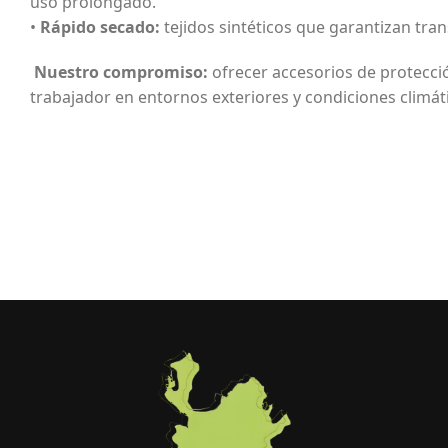
uso prolongado.
•
Rápido secado:
tejidos sintéticos que garantizan tran
Nuestro compromiso:
ofrecer accesorios de protecc
trabajador en entornos exteriores y condiciones climát