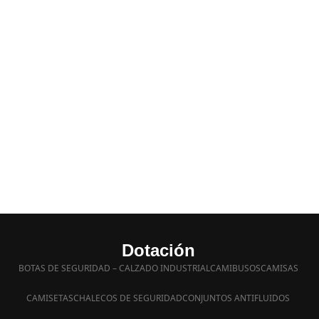
Dotación
BOTAS DE SEGURIDAD – CALZADO INDUSTRIAL
CAMIBUSOS
CAMISAS
CAMISETAS
CHALECOS DE SEGURIDAD
CONJUNTOS ANTIFLUIDOS