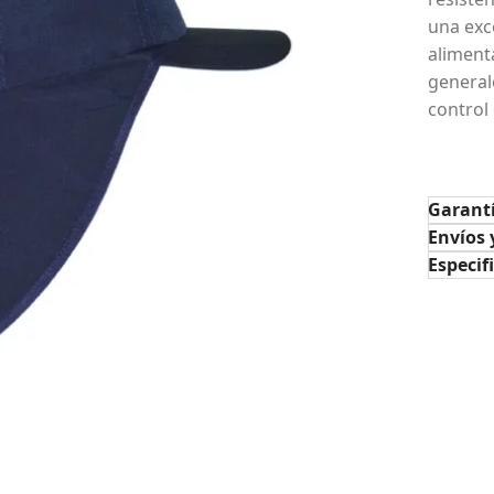
una exce
aliment
general
control 
Garant
Envíos 
Especif