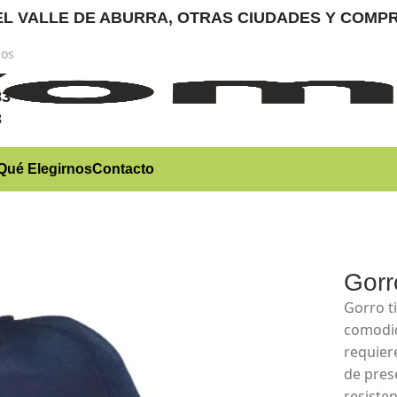
RA EL VALLE DE ABURRA, OTRAS CIUDADES Y CO
nos
)
83
3
Qué Elegirnos
Contacto
Gorr
Gorro t
comodid
requier
de pres
resiste