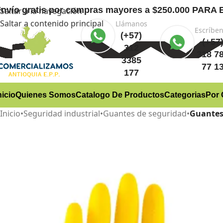
nvío gratis
por compras mayores a $250.000 PA
Saltar a la navegación
Saltar a contenido principal
Llámanos
Escríbe
(+57)
(+57
312
318 7
3385
77 1
177
nicio
Quienes Somos
Catalogo De Productos
Categorias
Por 
Inicio
•
Seguridad industrial
•
Guantes de seguridad
•
Guantes