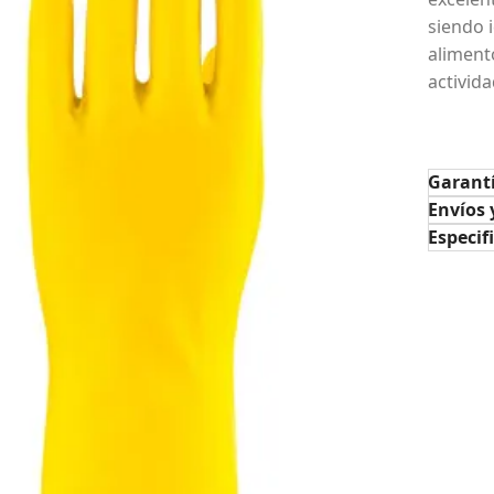
siendo 
aliment
activid
Garant
Envíos 
Especif