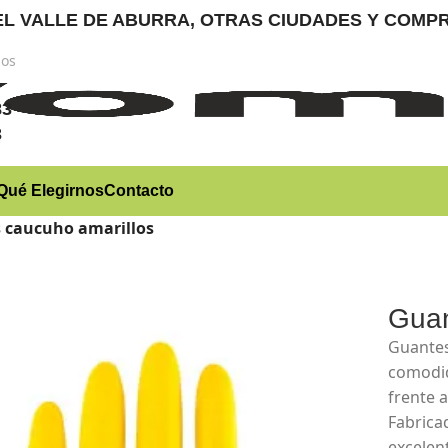
RA EL VALLE DE ABURRA, OTRAS CIUDADES Y CO
nos
)
83
3
Qué Elegirnos
Contacto
 caucuho amarillos
Guan
Guantes
comodid
frente 
Fabricad
excelent