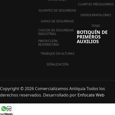
CUARTOS FRÍOS
GORROS
GUANTES DE SEGURIDAD
OVEROL
PANTALONES
GAFAS DE SEGURIDAD
TENIS
CASCOS DE SEGURIDAD
BOTIQUÍN DE
INDUSTRIAL
PRIMEROS
AUXILIOS
PROTECCIÓN
RESPIRATORIA
TRABAJOS EN ALTURAS
SEÑALIZACIÓN
Copyright © 2026 Comercializamos Antiquia Todos los
derechos reservados. Desarrollado por
Enfocate Web
hatsApp
Tienda