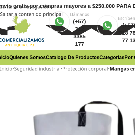
nvío gratis
por compras mayores a $250.000 PA
Saltar a la navegación
Saltar a contenido principal
Llámanos
Escríbe
(+57)
(+57
312
318 7
3385
77 1
177
nicio
Quienes Somos
Catalogo De Productos
Categorias
Por 
Inicio
•
Seguridad industrial
•
Protección corporal
•
Mangas en