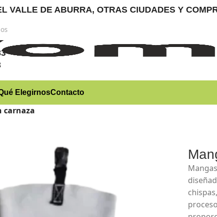
RA EL VALLE DE ABURRA, OTRAS CIUDADES Y CO
nos
)
83
3
Qué Elegirnos
Contacto
 carnaza
Mang
Mangas 
diseñad
chispas
proceso
proporc