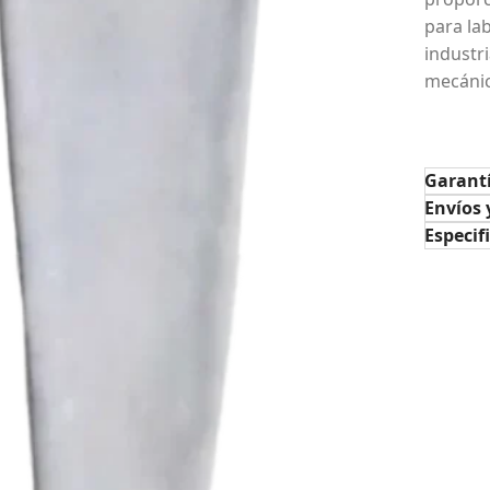
para la
industri
mecánic
Garant
Envíos 
Especif