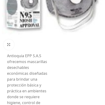
Mascarillas
N95 NIOSH
Mascarilla
Desechable
Económica
Haga Click para agrandar
En Comercializamos
Antioquia EPP S.A.S
ofrecemos mascarillas
desechables
económicas diseñadas
para brindar una
protección básica y
práctica en ambientes
donde se requiere
higiene, control de