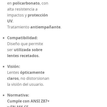
en
policarbonato
, con
alta resistencia a
impactos y
protección
UV
.
Tratamiento
antiempañante
.
Compatibilidad:
Diseño que permite
ser
utilizada sobre
lentes recetados
.
Visión:
Lentes
ópticamente
claros
, no distorsionan
la visión del usuario.
Normativa:
Cumple con ANSI Z87+
y EN 166 CE
.