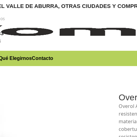
RA EL VALLE DE ABURRA, OTRAS CIUDADES Y CO
nos
)
83
3
Qué Elegirnos
Contacto
Over
Overol 
resiste
materia
cobertu
resisten