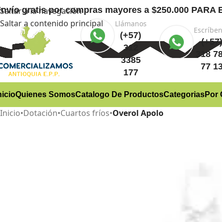
nvío gratis
por compras mayores a $250.000 PA
Saltar a la navegación
Saltar a contenido principal
Llámanos
Escríbe
(+57)
(+57
312
318 7
3385
77 1
177
nicio
Quienes Somos
Catalogo De Productos
Categorias
Por 
Inicio
•
Dotación
•
Cuartos fríos
•
Overol Apolo