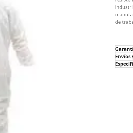
industr
manufac
de traba
Garant
Envíos 
Especif