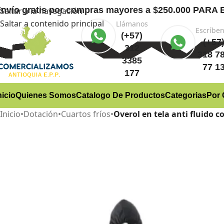
nvío gratis
por compras mayores a $250.000 PA
Saltar a la navegación
Saltar a contenido principal
Llámanos
Escríbe
(+57)
(+57
312
318 7
3385
77 1
177
nicio
Quienes Somos
Catalogo De Productos
Categorias
Por 
Inicio
•
Dotación
•
Cuartos fríos
•
Overol en tela anti fluido 