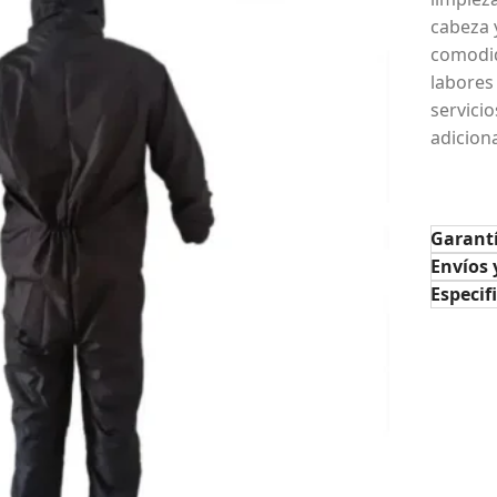
cabeza 
comodid
labores
servici
adicion
Garant
Envíos 
Especif