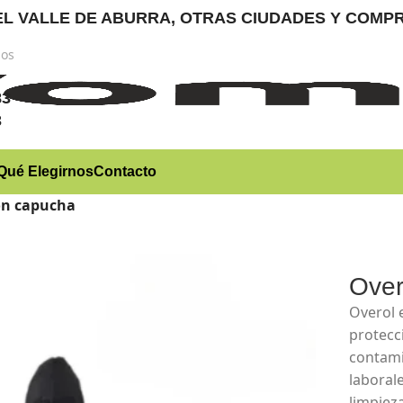
RA EL VALLE DE ABURRA, OTRAS CIUDADES Y CO
nos
)
83
3
Qué Elegirnos
Contacto
con capucha
Over
Overol 
protecc
contami
laborale
limpiez