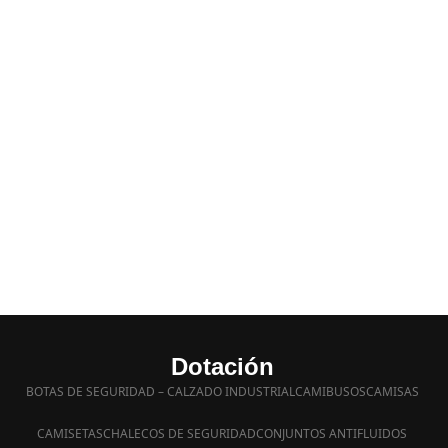
Dotación
BOTAS DE SEGURIDAD – CALZADO INDUSTRIAL
CAMIBUSOS
CAMISAS
CAMISETAS
CHALECOS DE SEGURIDAD
CONJUNTOS ANTIFLUIDOS