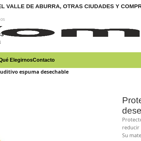
RA EL VALLE DE ABURRA, OTRAS CIUDADES Y CO
nos
)
83
3
Qué Elegirnos
Contacto
auditivo espuma desechable
Prot
dese
Protect
reducir 
Su mate