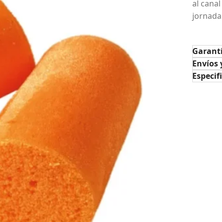
al cana
jornada
Garant
Envíos 
Especif