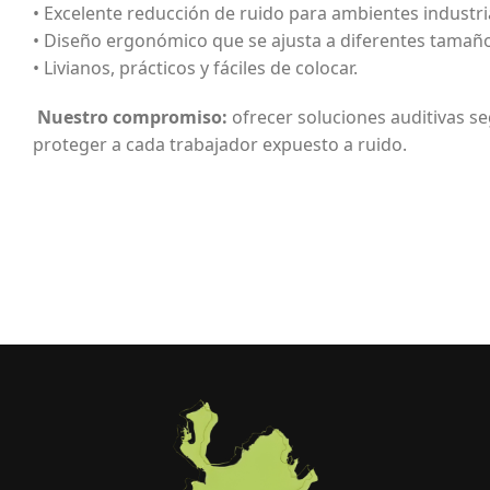
• Excelente reducción de ruido para ambientes industri
• Diseño ergonómico que se ajusta a diferentes tamaño
• Livianos, prácticos y fáciles de colocar.
Nuestro compromiso:
ofrecer soluciones auditivas se
proteger a cada trabajador expuesto a ruido.