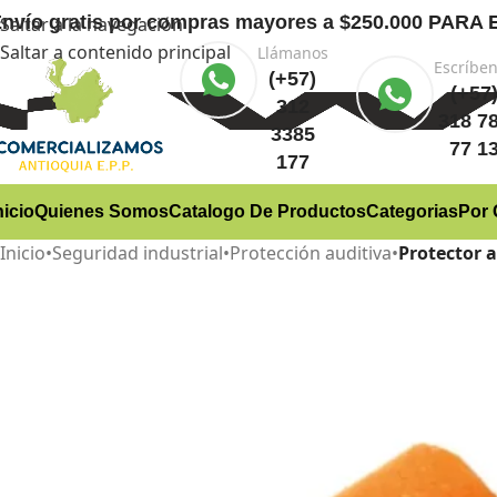
nvío gratis
por compras mayores a $250.000 PA
Saltar a la navegación
Saltar a contenido principal
Llámanos
Escríbe
(+57)
(+57
312
318 7
3385
77 1
177
nicio
Quienes Somos
Catalogo De Productos
Categorias
Por 
Inicio
•
Seguridad industrial
•
Protección auditiva
•
Protector 