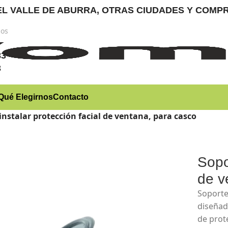
RA EL VALLE DE ABURRA, OTRAS CIUDADES Y CO
nos
)
83
3
Qué Elegirnos
Contacto
instalar protección facial de ventana, para casco
Sopo
de v
Soporte
diseñad
de prot