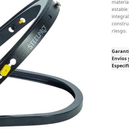
materia
estable
integral
constru
riesgo.
Garant
Envíos 
Especif