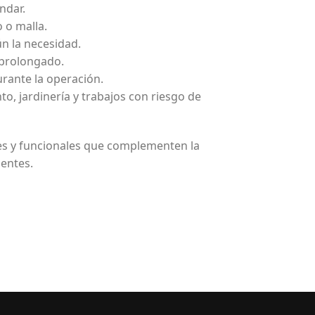
ndar.
 o malla.
ún la necesidad.
 prolongado.
urante la operación.
o, jardinería y trabajos con riesgo de
s y funcionales que complementen la
gentes.