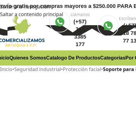
nvío gratis
por compras mayores a $250.000 PA
Saltar a la navegación
Saltar a contenido principal
Llámanos
Escríbe
(+57)
(+57
312
318 7
3385
77 1
177
nicio
Quienes Somos
Catalogo De Productos
Categorias
Por 
Inicio
•
Seguridad industrial
•
Protección facial
•
Soporte para 