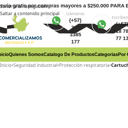
nvío gratis
por compras mayores a $250.000 PA
Saltar a la navegación
Saltar a contenido principal
Llámanos
Escríbe
(+57)
(+57
312
318 7
3385
77 1
177
nicio
Quienes Somos
Catalogo De Productos
Categorias
Por 
Inicio
•
Seguridad industrial
•
Protección respiratoria
•
Cartuc