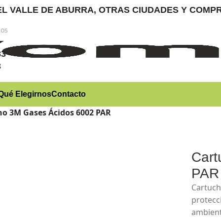
RA EL VALLE DE ABURRA, OTRAS CIUDADES Y CO
nos
)
83
3
Qué Elegirnos
Contacto
ho 3M Gases Ácidos 6002 PAR
Cart
PAR
Cartuch
protecc
ambient