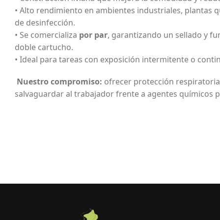
• Alto rendimiento en ambientes industriales, plantas 
de desinfección.
• Se comercializa
por par
, garantizando un sellado y 
doble cartucho.
• Ideal para tareas con exposición intermitente o conti
Nuestro compromiso:
ofrecer protección respiratoria
salvaguardar al trabajador frente a agentes químicos p