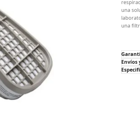
respira
una sol
laborat
una filt
Garant
Envíos 
Especif