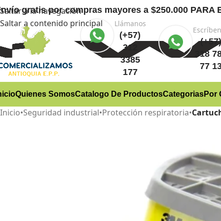
nvío gratis
por compras mayores a $250.000 PA
Saltar a la navegación
Saltar a contenido principal
Llámanos
Escríbe
(+57)
(+57
312
318 7
3385
77 1
177
nicio
Quienes Somos
Catalogo De Productos
Categorias
Por 
Inicio
•
Seguridad industrial
•
Protección respiratoria
•
Cartuc