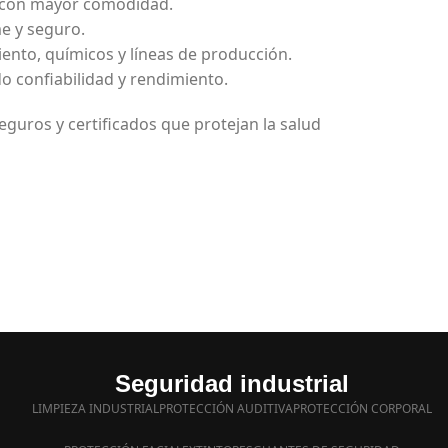
ar con mayor comodidad.
me y seguro.
iento, químicos y líneas de producción.
o confiabilidad y rendimiento.
eguros y certificados que protejan la salud
Seguridad industrial
LIMPIEZA INDUSTRIAL
PROTECCIÓN AUDITIVA
PROTECCIÓN CORPORAL