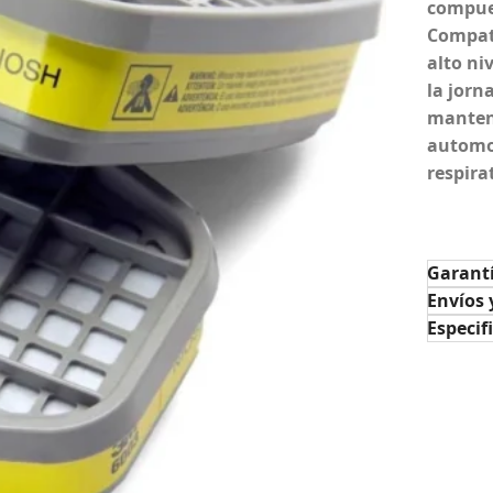
compues
Compati
alto ni
la jorn
manten
automot
respira
Garant
Envíos 
Especif