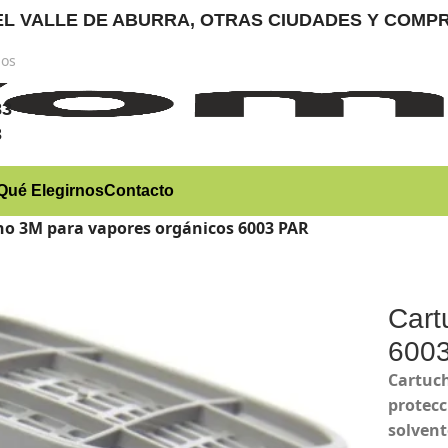
RA EL VALLE DE ABURRA, OTRAS CIUDADES Y CO
nos
)
83
3
Qué Elegirnos
Contacto
ho 3M para vapores orgánicos 6003 PAR
Cart
600
Cartuch
protecc
solvent