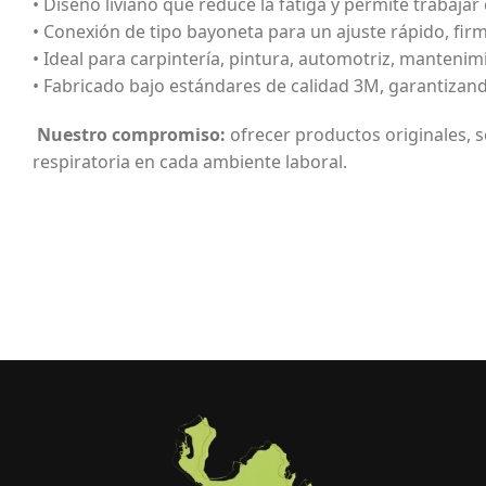
• Diseño liviano que reduce la fatiga y permite trabaj
• Conexión de tipo bayoneta para un ajuste rápido, fir
• Ideal para carpintería, pintura, automotriz, mantenim
• Fabricado bajo estándares de calidad 3M, garantizand
Nuestro compromiso:
ofrecer productos originales, s
respiratoria en cada ambiente laboral.