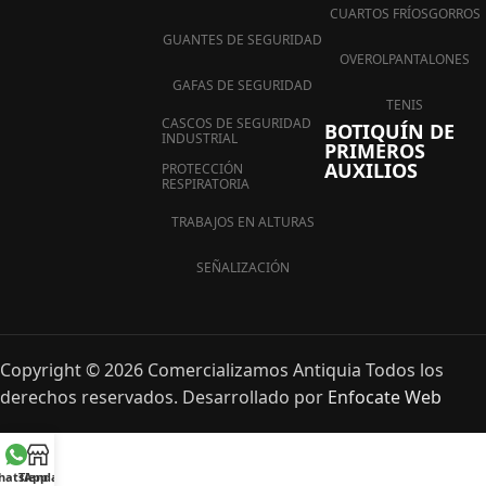
CUARTOS FRÍOS
GORROS
GUANTES DE SEGURIDAD
OVEROL
PANTALONES
GAFAS DE SEGURIDAD
TENIS
CASCOS DE SEGURIDAD
BOTIQUÍN DE
INDUSTRIAL
PRIMEROS
AUXILIOS
PROTECCIÓN
RESPIRATORIA
TRABAJOS EN ALTURAS
SEÑALIZACIÓN
Copyright © 2026 Comercializamos Antiquia Todos los
derechos reservados. Desarrollado por
Enfocate Web
hatsApp
Tienda