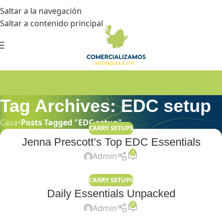
Saltar a la navegación
Saltar a contenido principal
Tag Archives: EDC setup
Casa
•
Posts Tagged "EDC setup"
CARRY SETUPS
Jenna Prescott’s Top EDC Essentials
0
Admin
CARRY SETUPS
Daily Essentials Unpacked
0
Admin