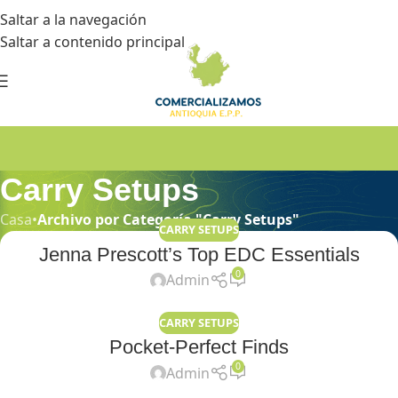
Saltar a la navegación
Saltar a contenido principal
Carry Setups
Casa
•
Archivo por Categoría "Carry Setups"
CARRY SETUPS
Jenna Prescott’s Top EDC Essentials
0
Admin
CARRY SETUPS
Pocket-Perfect Finds
0
Admin