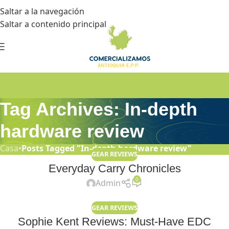
Saltar a la navegación
Saltar a contenido principal
Tag Archives: In-depth
hardware review
Casa
•
Posts Tagged "In-depth hardware review"
GEAR REVIEWS
Everyday Carry Chronicles
0
Admin
GEAR REVIEWS
Sophie Kent Reviews: Must-Have EDC