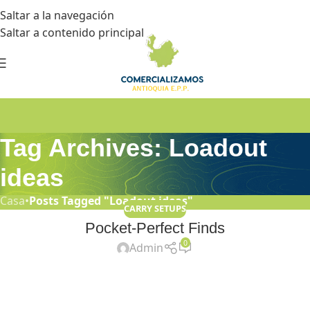
Saltar a la navegación
Saltar a contenido principal
Tag Archives: Loadout
ideas
Casa
•
Posts Tagged "Loadout ideas"
CARRY SETUPS
Pocket-Perfect Finds
0
Admin