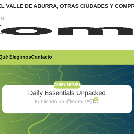
RA EL VALLE DE ABURRA, OTRAS CIUDADES Y CO
nos
)
83
3
Qué Elegirnos
Contacto
CARRY SETUPS
Daily Essentials Unpacked
0
Publicado por
Admin