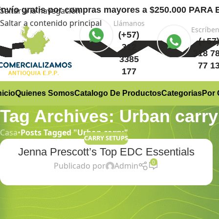
nvío gratis
por compras mayores a $250.000 PA
Saltar a la navegación
Saltar a contenido principal
Llámanos
Escríbe
(+57)
(+57
312
318 7
3385
77 1
177
nicio
Quienes Somos
Catalogo De Productos
Categorias
Por 
Tag Archives: Urban carry
Casa
•
Posts Tagged "Urban carry"
CARRY SETUPS
Jenna Prescott’s Top EDC Essentials
0
Publicado por
Admin